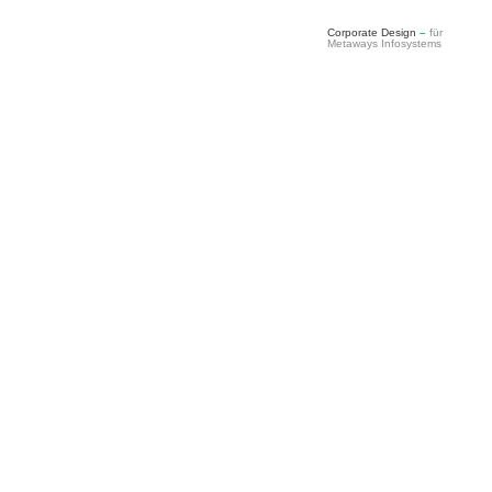
Corporate Design
–
für
Metaways Infosystems